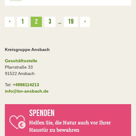
Zurück
Weiter
‹
1
2
3
…
19
›
Kreisgruppe Ansbach
Geschäftsstelle
Pfarrstraße 33
91522 Ansbach
Tel:
+4998114213
info@bn-ansbach.de
SPENDEN
Helfen Sie, die Natur auch vor Ihrer
Haustür zu bewahren