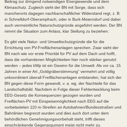
Beitrag zur dringend notwendigen Energiewende und dem
Klimaschutz. Zugleich sieht der BN mit Sorge, dass sich
mancherorts dagegen nachbarschaftlicher Widerstand regt, z. B.
in Schnelldorf-Oberampfrach, oder in Burk-Meierndorf und dabei
auch vermeintliche Naturschutzgründe angeführt werden. Der BN
nimmt die Situation zum Anlass, klar Stellung zu beziehen:
Es gibt viele Natur- und Umweltschutzgründe die für die
Errichtung von PV-Freiflächenanlagen sprechen. Zwar sieht der
BN nach wie vor erste Priorität für PV auf dem Dach und hofft,
dass die vorhandenen Möglichkeiten hier noch stärker genutzt
werden – jedes kWp ist ein Gewinn für die Umwelt. Als vor ca. 15
Jahren in einer Art „Goldgräberstimmung“ vermehrt und völlig
unkoordiniert überall Freiflächenanlagen entstanden, hat sich der
BN gegen diese Form gewandt, v. a. wg. der Nachteile für das
Landschaftsbild. Nachdem in Folge dieser Fehlentwicklung beim
EEG-Gesetz die Konsequenzen gezogen wurden und
Freiflächen-PV mit Einspeisemöglichkeit nach EEG auf die
vorbelasteten 110 m-Streifen an Autobahnen/Bundesstraßen und
Bahnlinien begrenzt wurden und dies auch dort unter dem
behördlichen Genehmigungsvorbehalt steht, trifft dieses
einschränkende Gegenargument meist nicht mehr zu.