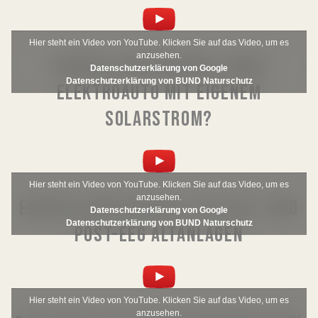
Hier steht ein Video von YouTube. Klicken Sie auf das Video, um es
anzusehen.
ENERGIE WEBSEMINAR: MEIN
Datenschutzerklärung von Google
Datenschutzerklärung von BUND Naturschutz
ELEKTROAUTO MIT EIGENEM
SOLARSTROM?
Hier steht ein Video von YouTube. Klicken Sie auf das Video, um es
anzusehen.
ENERGIE WEBSEMINAR: EEG 2021 UND
Datenschutzerklärung von Google
Datenschutzerklärung von BUND Naturschutz
POST-EEG ALTANLAGEN
Hier steht ein Video von YouTube. Klicken Sie auf das Video, um es
anzusehen.