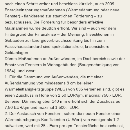
noch einen Schritt weiter und beschloss kürzlich, auch 2009
Energieeinsparungsmaßnahmen (Wärmedämmung oder neue
Fenster) - flankierend zur staatlichen Förderung – zu
bezuschussen. Die Förderung für besonders effektive
Maßnahmen wurde deutlich erhöht. Wir sind – auch vor dem
Hintergrund der Finanzkrise – der Meinung: Investitionen in
Gebäuden zur Energieverbrauchssenkung bis hin zum
Passivhausstandard sind spekulationsfreie, krisensichere
Geldanlagen.
Dämm-Maßnahmen an Außenwänden, im Dachbereich sowie der
Ersatz von Fenstern in Wohngebäuden (Baugenehmigung vor
1984), und zwar:
1. Für die Dämmung von Außenwänden, die mit einer
Außendämmung von mindestens 8 cm bei einer
Wärmeleitfähigkeitsgruppe (WLG) von 035 versehen sind, gibt es
einen Zuschuss in Höhe von 2,50 EUR/qm, maximal 750,- EUR.
Bei einer Dämmung über 140 mm erhöht sich der Zuschuss auf
7,50 EUR/qm und maximal 1.500.- EUR.
2. Der Austausch von Fenstern, sofern die neuen Fenster einen
Wärmedurchgangs-Koeffizienten (U-Wert) von weniger als 1,2
aufweisen, wird mit 25.- Euro pro qm Fensterfläche bezuschusst,