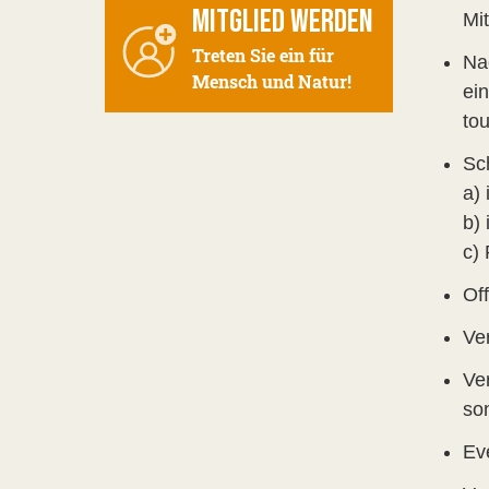
MITGLIED WERDEN
Mi
Treten Sie ein für
Na
Mensch und Natur!
ei
tou
Sc
a)
b)
c)
Of
Ve
Ver
so
Ev