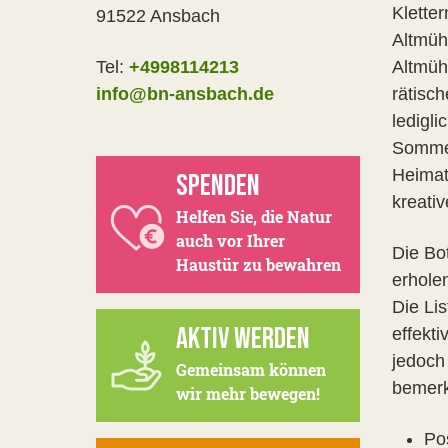
Kletter
91522 Ansbach
Altmüh
Tel:
+4998114213
Altmüh
info@bn-ansbach.de
rätisc
ledigl
Sommer
Heimat
SPENDEN
kreati
Helfen Sie, die Natur
auch vor Ihrer
Die Bo
Haustür zu bewahren
erhole
Die Lis
AKTIV WERDEN
effekt
jedoch
Gemeinsam können
bemerk
wir mehr bewegen!
Po