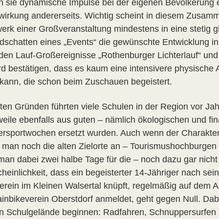
en sie dynamische Impulse bei der eigenen Bevölkerung 
irkung andererseits. Wichtig scheint in diesem Zusamm
erk einer Großveranstaltung mindestens in eine stetig 
dschatten eines „Events“ die gewünschte Entwicklung in 
iden Lauf-Großereignisse „Rothenburger Lichterlauf“ und 
ird bestätigen, dass es kaum eine intensivere physische
kann, die schon beim Zuschauen begeistert.
ten Gründen führten viele Schulen in der Region vor Jahr
rweile ebenfalls aus guten – nämlich ökologischen und fi
sportwochen ersetzt wurden. Auch wenn der Charakter d
t man noch die alten Zielorte an – Tourismushochburgen
 man dabei zwei halbe Tage für die – noch dazu gar nicht
heinlichkeit, dass ein begeisterter 14-Jähriger nach se
erein im Kleinen Walsertal knüpft, regelmäßig auf dem A
inbikeverein Oberstdorf anmeldet, geht gegen Null. D
n Schulgelände beginnen: Radfahren, Schnuppersurfen 