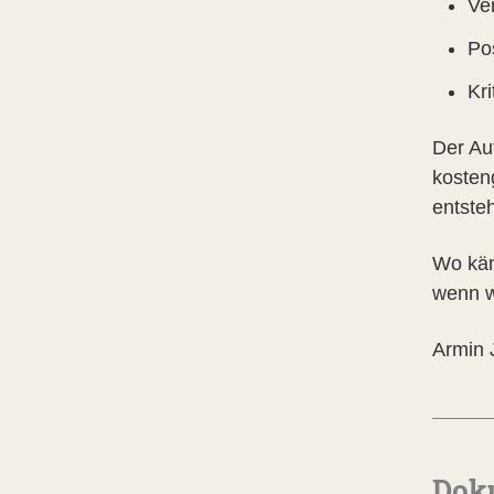
Ve
Pos
Kr
Der Auf
kosten
entste
Wo käm
wenn w
Armin 
Dok