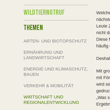
WILDTIERNOTRUF
Welche
nächst
THEMEN
Leute 
nicht 
Diese 
ARTEN- UND BIOTOPSCHUTZ
häufig 
ERNÄHRUNG UND
LANDWIRTSCHAFT
Deshal
ENERGIE UND KLIMASCHUTZ,
Mit gr
BAUEN
mit Fö
wird s
VERKEHR & MOBILITÄT
gedruc
WIRTSCHAFT UND
„Was s
REGIONALENTWICKLUNG
Ergebn