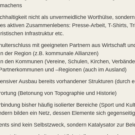
tmachens
chhaltigkeit nicht als unvermeidliche Worthülse, sondern
nes aktiven Zusammenlebens: Presse-Arbeit, T-Shirts, Tr
ristischen Infrastruktur etc.
hulterschluss mit geeigneten Partnern aus Wirtschaft un
 in der Region (z.B. kommunale Allianzen)
 in den Kommunen (Vereine, Schulen, Kirchen, Verbände
 Partnerkommunen und –Regionen (auch im Ausland)
fensiver Ausbau bereits vorhandener Strukturen (durch 
rortung (Betonung von Topographie und Historie)
bindung bisher häufig isolierter Bereiche (Sport und Kul
ndern bilden ein Netz, dessen Elemente sich gegenseitig
ents sind kein Selbstzweck, sondern Katalysator zur Bele