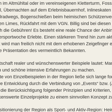
n im Altmühltal oder im vereinseigenen Kletterturm, Foss
l, Übernachten auf dem Erlebnisbauernhof, Inlineskaten 
lradwegs, Bogenschießen beim heimischen Schützenver
hen Limes, Rückfahrt mit dem VGN. Billig sind bei diesen
ich die Gebühren! Es besteht eine reale Chance der Anbin
sportwoche Erlebte. Einen stärkeren Trend hin zum akt
 wird man freilich nicht mit dem erhobenen Zeigefinger e
ve Präsentation des vermeintlich Bekannten.
tschaft realer und wünschenswerter Beispiele lautet: Ma
n und schöne intensive Erfahrungen zu machen.
te von Einzelbeispielen in der Region ließe sich lange f
ive Entwicklung durch die Verbindung von „Events“ bzw. 
 die Berücksichtigung folgender Prinzipien und Kriterien
enswerte Einzelprojekte zu einem sinnvollen Konzept
sitionierung der Region als Sport- und Aktiv-Region: He