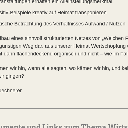
ranstaltungen erhalten ein Alleinstellungsmerkmal.
itiv-Beispiele kreativ auf Heimat transponieren
itische Betrachtung des Verhältnisses Aufwand / Nutzen
bau eines sinnvoll strukturierten Netzes von „Weichen Fak
günstigen Weg dar, aus unserer Heimat Wertschöpfung un
ht dann flächendeckend organisch und nicht – wie im Fal
en wir hin, wenn alle sagten, wo kämen wir hin, und ke
ir gingen?
Jechnerer
umente und Links zum Thema Wirts