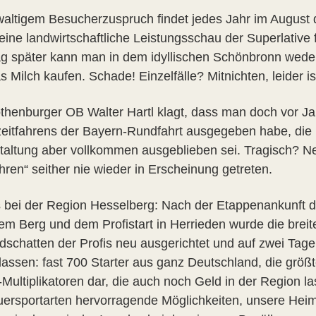
waltigem Besucherzuspruch findet jedes Jahr im August 
 eine landwirtschaftliche Leistungsschau der Superlative 
g später kann man in dem idyllischen Schönbronn weder
as Milch kaufen. Schade! Einzelfälle? Mitnichten, leide
thenburger OB Walter Hartl klagt, dass man doch vor Jah
zeitfahrens der Bayern-Rundfahrt ausgegeben habe, die 
taltung aber vollkommen ausgeblieben sei. Tragisch? Ne
hren“ seither nie wieder in Erscheinung getreten.
 bei der Region Hesselberg: Nach der Etappenankunft de
em Berg und dem Profistart in Herrieden wurde die breit
dschatten der Profis neu ausgerichtet und auf zwei Tag
lassen: fast 700 Starter aus ganz Deutschland, die größt
Multiplikatoren dar, die auch noch Geld in der Region 
ersportarten hervorragende Möglichkeiten, unsere Heim