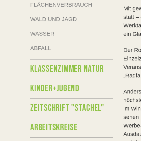
FLÄCHENVERBRAUCH
Mit ge
statt –
WALD UND JAGD
Werkta
WASSER
ein Gl
ABFALL
Der Ro
Einzel
KLASSENZIMMER NATUR
Verans
„Radfa
KINDER+JUGEND
Anders
höchst
ZEITSCHRIFT "STACHEL"
im Win
sehen 
ARBEITSKREISE
Werbe-
Ausdau