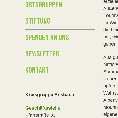
erziel
ORTSGRUPPEN
Außenw
Feuerw
STIFTUNG
im Win
die be
SPENDEN AN UNS
hat, w
geben 
NEWSLETTER
Aus gu
mittle
KONTAKT
Sommer
steuer
opfert
Wahrsc
Kreisgruppe Ansbach
Alpenv
Mounta
Geschäftsstelle
eigene
Pfarrstraße 33