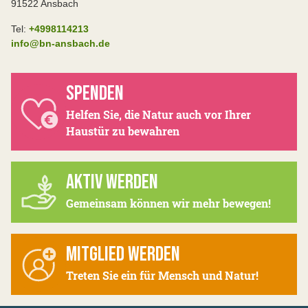
91522 Ansbach
Tel:
+4998114213
info@bn-ansbach.de
SPENDEN
Helfen Sie, die Natur auch vor Ihrer
Haustür zu bewahren
AKTIV WERDEN
Gemeinsam können wir mehr bewegen!
MITGLIED WERDEN
Treten Sie ein für Mensch und Natur!