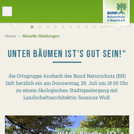
Home
›
Aktuelle Meldungen
UNTER BÄUMEN IST'S GUT SEIN!“
die Ortsgruppe Ansbach des Bund Naturschutz (BN)
lädt herzlich ein am Donnerstag, 28. Juli um 18.00 Uhr
zu einem ökologischen Stadtspaziergang mit
Landschaftsarchitektin Susanne Wolf.