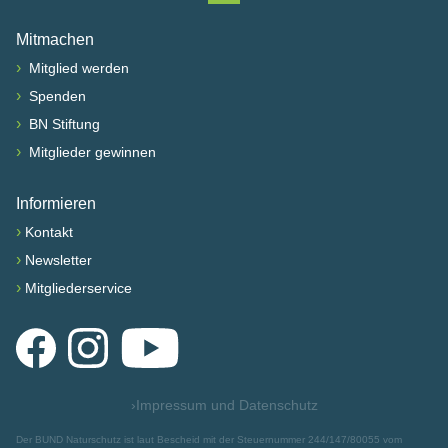
Nach oben scrollen
Mitmachen
›
Mitglied werden
›
Spenden
›
BN Stiftung
›
Mitglieder gewinnen
Informieren
›
Kontakt
›
Newsletter
›
Mitgliederservice
Facebook
Instagram
YouTube
›
Impressum und Datenschutz
Der BUND Naturschutz ist laut Bescheid mit der Steuernummer 244/147/80055 vom