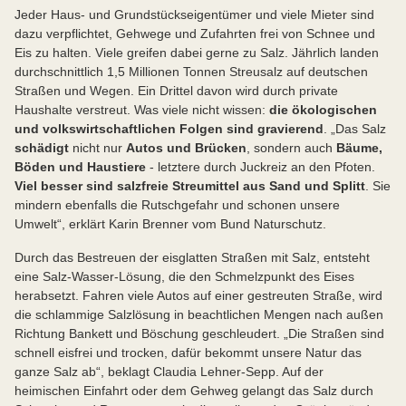
Jeder Haus- und Grundstückseigentümer und viele Mieter sind
dazu verpflichtet, Gehwege und Zufahrten frei von Schnee und
Eis zu halten. Viele greifen dabei gerne zu Salz. Jährlich landen
durchschnittlich 1,5 Millionen Tonnen Streusalz auf deutschen
Straßen und Wegen. Ein Drittel davon wird durch private
Haushalte verstreut. Was viele nicht wissen:
die ökologischen
und volkswirtschaftlichen Folgen sind gravierend
. „Das Salz
schädigt
nicht nur
Autos und Brücken
, sondern auch
Bäume,
Böden und Haustiere
- letztere durch Juckreiz an den Pfoten.
Viel besser sind salzfreie Streumittel aus Sand und Splitt
. Sie
mindern ebenfalls die Rutschgefahr und schonen unsere
Umwelt“, erklärt Karin Brenner vom Bund Naturschutz.
Durch das Bestreuen der eisglatten Straßen mit Salz, entsteht
eine Salz-Wasser-Lösung, die den Schmelzpunkt des Eises
herabsetzt. Fahren viele Autos auf einer gestreuten Straße, wird
die schlammige Salzlösung in beachtlichen Mengen nach außen
Richtung Bankett und Böschung geschleudert. „Die Straßen sind
schnell eisfrei und trocken, dafür bekommt unsere Natur das
ganze Salz ab“, beklagt Claudia Lehner-Sepp. Auf der
heimischen Einfahrt oder dem Gehweg gelangt das Salz durch