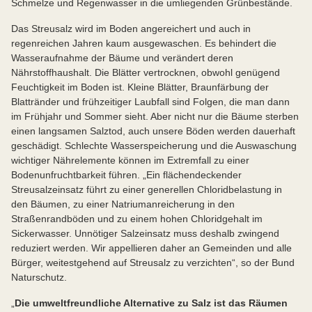
Schmelze und Regenwasser in die umliegenden Grünbestände.
Das Streusalz wird im Boden angereichert und auch in
regenreichen Jahren kaum ausgewaschen. Es behindert die
Wasseraufnahme der Bäume und verändert deren
Nährstoffhaushalt. Die Blätter vertrocknen, obwohl genügend
Feuchtigkeit im Boden ist. Kleine Blätter, Braunfärbung der
Blattränder und frühzeitiger Laubfall sind Folgen, die man dann
im Frühjahr und Sommer sieht. Aber nicht nur die Bäume sterben
einen langsamen Salztod, auch unsere Böden werden dauerhaft
geschädigt. Schlechte Wasserspeicherung und die Auswaschung
wichtiger Nährelemente können im Extremfall zu einer
Bodenunfruchtbarkeit führen. „Ein flächendeckender
Streusalzeinsatz führt zu einer generellen Chloridbelastung in
den Bäumen, zu einer Natriumanreicherung in den
Straßenrandböden und zu einem hohen Chloridgehalt im
Sickerwasser. Unnötiger Salzeinsatz muss deshalb zwingend
reduziert werden. Wir appellieren daher an Gemeinden und alle
Bürger, weitestgehend auf Streusalz zu verzichten“, so der Bund
Naturschutz.
„
Die umweltfreundliche Alternative zu Salz ist das Räumen