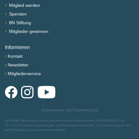
›
Mitglied werden
›
Spenden
›
BN Stiftung
›
Mitglieder gewinnen
Informieren
›
Kontakt
›
Newsletter
›
Mitgliederservice
Facebook
Instagram
YouTube
›
Impressum und Datenschutz
Der BUND Naturschutz ist laut Bescheid mit der Steuernummer 244/147/80055 vom
21.11.2025 von der Körperschafts- und Gewerbesteuer befreit. Ihre Zuwendung an den
BUND Naturschutz ist steuerlich absetzbar.