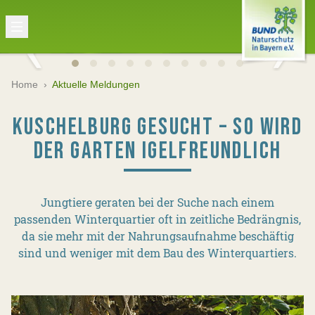
Home
›
Aktuelle Meldungen
KUSCHELBURG GESUCHT – SO WIRD
DER GARTEN IGELFREUNDLICH
Jungtiere geraten bei der Suche nach einem
passenden Winterquartier oft in zeitliche Bedrängnis,
da sie mehr mit der Nahrungsaufnahme beschäftig
sind und weniger mit dem Bau des Winterquartiers.