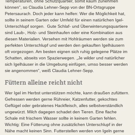
Temperaturen, ohne Schutzquartier, somit kaum zunehmen
können“, so Claudia Lehner-Sepp von der BN-Ortsgruppe
Petersaurach. Doch jeder kann helfen: Wer die Möglichkeit hat,
sollte in seinem Garten oder Umfeld für einen natürlichen Igel-
Unterschlupf sorgen. Gute Schlaf- und Überwinterungsquartiere
sind Laub-, Holz- und Steinhaufen oder eine Kombination aus
diesen Materialien. Versehen mit Hohlräumen werden sie zum
perfekten Unterschlupf und werden den gekauften Igelhäusern
oft vorgezogen. Am besten eignen sich ruhig gelegene Plätze im
Schatten, abseits von Spazierwegen. „Je wilder und natürlicher
sich Igelhäuser in die Umgebung einfügen, umso besser werden
sie angenommen“, weiß Claudia Lehner-Sepp.
Füttern alleine reicht nicht
Wer Igel im Herbst unterstützen möchte, kann draußen zufüttern.
Gefressen werden gerne Rühreier, Katzenfutter, gekochtes
Geflügel oder gebratenes Hackfleisch, alles selbstverständlich
ungewürzt. Milch dagegen schadet den Tieren. Eine flache
Schale mit frischem Wasser sollte in keinem Garten fehlen.
Wichtig: Eine Fütterung ohne zusätzlichen Unterschlupf in der
Nähe macht keinen Sinn. Futterstellen werden von Igeln gerne