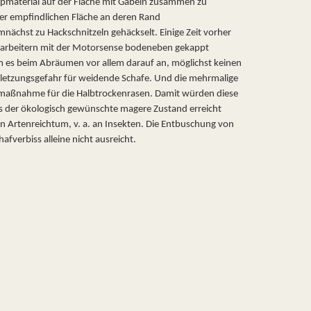
ppmaterial auf der Fläche mit Gabeln zusammen zu
r empfindlichen Fläche an deren Rand
chst zu Hackschnitzeln gehäckselt. Einige Zeit vorher
tarbeitern mit der Motorsense bodeneben gekappt
m es beim Abräumen vor allem darauf an, möglichst keinen
letzungsgefahr für weidende Schafe. Und die mehrmalige
smaßnahme für die Halbtrockenrasen. Damit würden diese
s der ökologisch gewünschte magere Zustand erreicht
 Artenreichtum, v. a. an Insekten. Die Entbuschung von
afverbiss alleine nicht ausreicht.