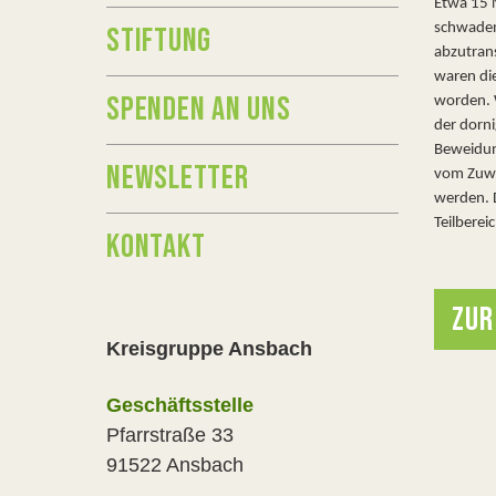
Etwa 15 
schwaden
STIFTUNG
abzutran
waren di
SPENDEN AN UNS
worden. 
der dorn
Beweidun
NEWSLETTER
vom Zuwu
werden. 
Teilberei
KONTAKT
ZUR
Kreisgruppe Ansbach
Geschäftsstelle
Pfarrstraße 33
91522 Ansbach