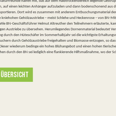
Naturfreunde halfen mit, das auf dem Halbtrockenbereich liegende Gestrü
, auf einen leichten Anhänger aufzuladen und dann bodenschonend aus de
sportieren. Dort wird es zusammen mit anderem Entbuschungsmaterial demnä
e kniehohen Gehölzaustriebe – meist Schlehe und Heckenrose – von BN-Mi
Wie BN-Geschäftsführer Helmut Altreuther den Teilnehmern erläuterte, ka
igen Austriebe zu übersehen. Herumliegendes Dornenmaterial bedeutet Ver
g durch den Hüteschäfer im Sommerhalbjahr sei die wichtigste Erhaltung
chern durch Gehölzaustriebe freigehalten und Biomasse entzogen, so das
Dieser wiederum bedinge ein hohes Blühangebot und einen hohen tierischen
chen durch den BN sei lediglich eine flankierende Hilfsmaßnahme, wo der Sch
 ÜBERSICHT