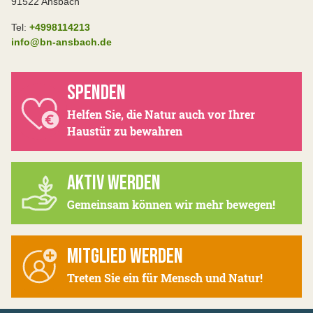
91522 Ansbach
Tel:
+4998114213
info@bn-ansbach.de
SPENDEN
Helfen Sie, die Natur auch vor Ihrer
Haustür zu bewahren
AKTIV WERDEN
Gemeinsam können wir mehr bewegen!
MITGLIED WERDEN
Treten Sie ein für Mensch und Natur!