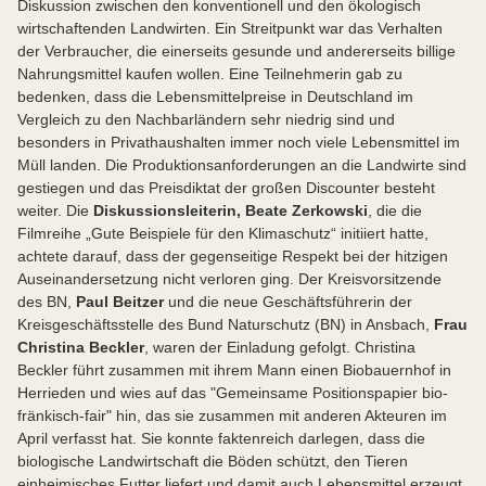
Diskussion zwischen den konventionell und den ökologisch
wirtschaftenden Landwirten. Ein Streitpunkt war das Verhalten
der Verbraucher, die einerseits gesunde und andererseits billige
Nahrungsmittel kaufen wollen. Eine Teilnehmerin gab zu
bedenken, dass die Lebensmittelpreise in Deutschland im
Vergleich zu den Nachbarländern sehr niedrig sind und
besonders in Privathaushalten immer noch viele Lebensmittel im
Müll landen. Die Produktionsanforderungen an die Landwirte sind
gestiegen und das Preisdiktat der großen Discounter besteht
weiter. Die
Diskussionsleiterin, Beate Zerkowski
, die die
Filmreihe „Gute Beispiele für den Klimaschutz“ initiiert hatte,
achtete darauf, dass der gegenseitige Respekt bei der hitzigen
Auseinandersetzung nicht verloren ging. Der Kreisvorsitzende
des BN,
Paul Beitzer
und die neue Geschäftsführerin der
Kreisgeschäftsstelle des Bund Naturschutz (BN) in Ansbach,
Frau
Christina Beckler
, waren der Einladung gefolgt. Christina
Beckler führt zusammen mit ihrem Mann einen Biobauernhof in
Herrieden und wies auf das "Gemeinsame Positionspapier bio-
fränkisch-fair" hin, das sie zusammen mit anderen Akteuren im
April verfasst hat. Sie konnte faktenreich darlegen, dass die
biologische Landwirtschaft die Böden schützt, den Tieren
einheimisches Futter liefert und damit auch Lebensmittel erzeugt,