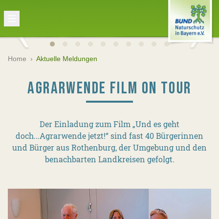
Home
›
Aktuelle Meldungen
AGRARWENDE FILM ON TOUR
Der Einladung zum Film „Und es geht
doch...Agrarwende jetzt!“ sind fast 40 Bürgerinnen
und Bürger aus Rothenburg, der Umgebung und den
benachbarten Landkreisen gefolgt.