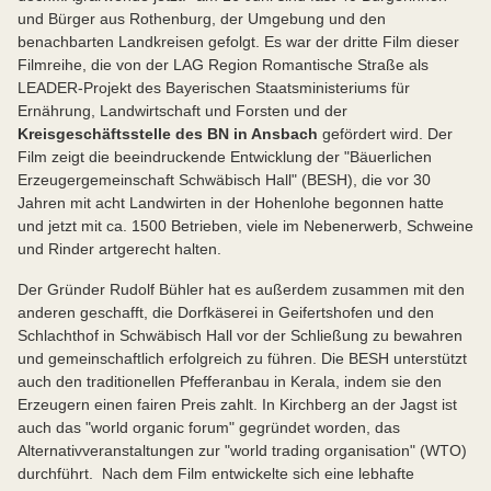
und Bürger aus Rothenburg, der Umgebung und den
benachbarten Landkreisen gefolgt. Es war der dritte Film dieser
Filmreihe, die von der LAG Region Romantische Straße als
LEADER-Projekt des Bayerischen Staatsministeriums für
Ernährung, Landwirtschaft und Forsten und der
Kreisgeschäftsstelle des BN in Ansbach
gefördert wird. Der
Film zeigt die beeindruckende Entwicklung der "Bäuerlichen
Erzeugergemeinschaft Schwäbisch Hall" (BESH), die vor 30
Jahren mit acht Landwirten in der Hohenlohe begonnen hatte
und jetzt mit ca. 1500 Betrieben, viele im Nebenerwerb, Schweine
und Rinder artgerecht halten.
Der Gründer Rudolf Bühler hat es außerdem zusammen mit den
anderen geschafft, die Dorfkäserei in Geifertshofen und den
Schlachthof in Schwäbisch Hall vor der Schließung zu bewahren
und gemeinschaftlich erfolgreich zu führen. Die BESH unterstützt
auch den traditionellen Pfefferanbau in Kerala, indem sie den
Erzeugern einen fairen Preis zahlt. In Kirchberg an der Jagst ist
auch das "world organic forum" gegründet worden, das
Alternativveranstaltungen zur "world trading organisation" (WTO)
durchführt. Nach dem Film entwickelte sich eine lebhafte