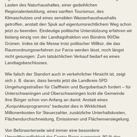
Lasten des Naturhaushaltes, einer gedeihlichen
Regionalentwicklung, eines sanften Tourismus, des
Klimaschutzes und eines sensiblen Wasserhaushaushalts
getroffen, anstatt den Spuk auf eigentumsrechtlichem Weg schon
jetzt zu beenden. Eindeutige politische Unterstützung erfahren wir
bislang einzig von der Landtagsfraktion von Bündnis 90/Die
Grünen. Indes ist die Messe trotz politischer Willkür, die das
Raumordnungsverfahren zur Farce werden lässt, noch längst
nicht gesungen: Zum tatsächlichen Verkauf bedarf es eines
Landtagsbeschlusses.
Wie falsch der Standort auch in verkehrlicher Hinsicht ist, zeigt
sich z. B. daran, dass bereits jetzt die Landkreis-SPD
Umgehungsstraßen für Claffheim und Burgoberbach fordert – für
Unterschwaningen und Oberschwaningen lockt die Gemeinde
ihre Bürger schon von Anfang an damit. Anstatt eines
„Konjunkturprogramms“ bedeutet dies in Wirklichkeit
Millionenkosten für Steuerzahler, zusätzliche Unterhaltskosten,
Flächendurchschneidung, Emissionen und Flächenversiegelung.
Von Befürworterseite wird immer eine besondere
Umweltfreundlichkeit der Center Parcs suggeriert: 90 % des