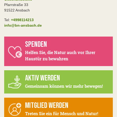
Pfarrstraße 33
91522 Ansbach
Tel:
+4998114213
info@bn-ansbach.de
SPENDEN
Helfen Sie, die Natur auch vor Ihrer
Haustür zu bewahren
AKTIV WERDEN
Gemeinsam können wir mehr bewegen!
MITGLIED WERDEN
Treten Sie ein für Mensch und Natur!